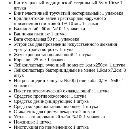
Бинт марлевый медицинский стерильный 5м х 10см: 1
штука
Бинт эластичный трубчатый нестерильный: 1 упаковка
Бриллиантовой зелени раствор для наружного
применения спиртовой 1% 10 мг.: 1 флакон
Валидол табл.60мг №10: 1 упаковка
Ванночка глазная: 1 штука
Вата стерильная 50 г.: 1 упаковка
Устройсво для проведения искусственного дыхания
«рот-устройство-рот»: 1штука
Жгут кровоостанавливающий: 1 штука
Корвалол 25 мг.: 1 флакон
Лейкопластырь рулонный не менее 1см х250см: 1 штука
Лейкопластырь бактерицидный не менее 1,9см х7,2см: 8
штук
Нитроглицерин капсулы №20(2) или табл. 0,5мг №40: 1
упаковка
Пакет гипотермический охлаждающий: 1 штука
Средство противоожоговое: 1 штука
Средство дезинфицирующее: 1 штука
Средство кровоостанавливающее: 1 штука
Стаканчик для приема лекарств: 2 штуки
Уголь активированный табл. №10: 1 упаковка
Ножницы: 1 штука
Инструкция по применению: 1 штука