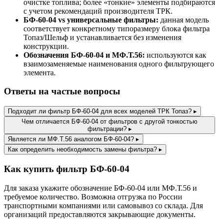
очистке топлива; более «тонкие» элементы подбираются
с учетом рекомендаций производителя ТРК.
БФ-60-04 vs универсальные фильтры:
данная модель
соответствует конкретному типоразмеру блока фильтра
Топаз/Шельф и устанавливается без изменения
конструкции.
Обозначения БФ-60-04 и МФ.Т.56:
используются как
взаимозаменяемые наименования одного фильтрующего
элемента.
Ответы на частые вопросы
Подходит ли фильтр БФ-60-04 для всех моделей ТРК Топаз?
▸
Чем отличается БФ-60-04 от фильтров с другой тонкостью
фильтрации?
▸
Является ли МФ.Т.56 аналогом БФ-60-04?
▸
Как определить необходимость замены фильтра?
▸
Как купить фильтр БФ-60-04
Для заказа укажите обозначение БФ-60-04 или МФ.Т.56 и
требуемое количество. Возможна отгрузка по России
транспортными компаниями или самовывоз со склада. Для
организаций предоставляются закрывающие документы.