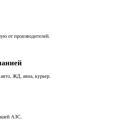
мую от производителей.
панией
вто, ЖД, авиа, курьер.
вашей АЗС.