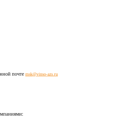
ронной почте
msk@vinso-azs.ru
омпаниями: