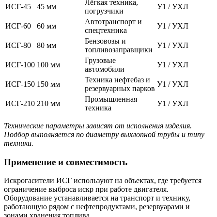
Лёгкая техника,
ИСГ-45
45 мм
У1 / УХЛ
погрузчики
Автотранспорт и
ИСГ-60
60 мм
У1 / УХЛ
спецтехника
Бензовозы и
ИСГ-80
80 мм
У1 / УХЛ
топливозаправщики
Грузовые
ИСГ-100
100 мм
У1 / УХЛ
автомобили
Техника нефтебаз и
ИСГ-150
150 мм
У1 / УХЛ
резервуарных парков
Промышленная
ИСГ-210
210 мм
У1 / УХЛ
техника
Технические параметры зависят от исполнения изделия.
Подбор выполняется по диаметру выхлопной трубы и типу
техники.
Применение и совместимость
Искрогасители ИСГ используют на объектах, где требуется
ограничение выброса искр при работе двигателя.
Оборудование устанавливается на транспорт и технику,
работающую рядом с нефтепродуктами, резервуарами и
зонами хранения топлива.