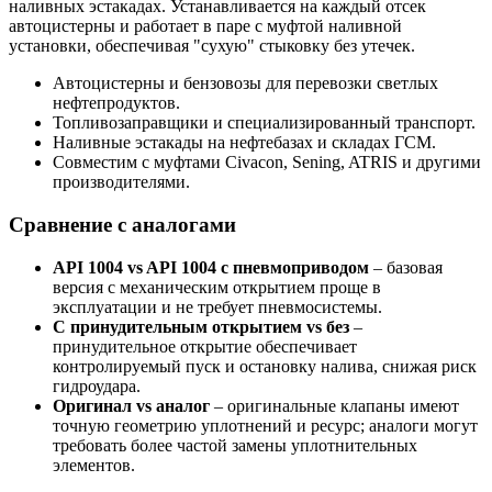
наливных эстакадах. Устанавливается на каждый отсек
автоцистерны и работает в паре с муфтой наливной
установки, обеспечивая "сухую" стыковку без утечек.
Автоцистерны и бензовозы для перевозки светлых
нефтепродуктов.
Топливозаправщики и специализированный транспорт.
Наливные эстакады на нефтебазах и складах ГСМ.
Совместим с муфтами Civacon, Sening, ATRIS и другими
производителями.
Сравнение с аналогами
API 1004 vs API 1004 с пневмоприводом
– базовая
версия с механическим открытием проще в
эксплуатации и не требует пневмосистемы.
С принудительным открытием vs без
–
принудительное открытие обеспечивает
контролируемый пуск и остановку налива, снижая риск
гидроудара.
Оригинал vs аналог
– оригинальные клапаны имеют
точную геометрию уплотнений и ресурс; аналоги могут
требовать более частой замены уплотнительных
элементов.