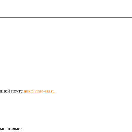
ронной почте
msk@vinso-azs.ru
омпаниями: