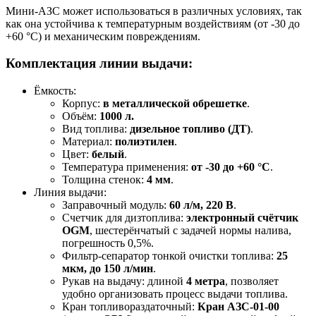
Мини-АЗС может использоваться в различных условиях, так
как она устойчива к температурным воздействиям (от -30 до
+60 °C) и механическим повреждениям.
Комплектация линии выдачи:
Ёмкость:
Корпус:
в металлической обрешетке
.
Объём:
1000 л.
Вид топлива:
дизельное топливо (ДТ)
.
Материал:
полиэтилен
.
Цвет:
белый
.
Температура применения:
от -30 до +60 °C
.
Толщина стенок:
4 мм
.
Линия выдачи:
Заправочный модуль:
60 л/м, 220 В
.
Счетчик для дизтоплива:
электронный счётчик
OGM
, шестерёнчатый с задачей нормы налива,
погрешность 0,5%.
Фильтр-сепаратор тонкой очистки топлива:
25
мкм, до 150 л/мин
.
Рукав на выдачу: длиной
4 метра
, позволяет
удобно организовать процесс выдачи топлива.
Кран топливораздаточный:
Кран АЗС-01-00