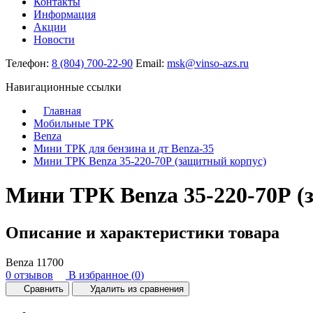
Контакты
Информация
Акции
Новости
Телефон:
8 (804) 700-22-90
Email:
msk@vinso-azs.ru
Навигационные ссылки
Главная
Мобильные ТРК
Benza
Мини ТРК для бензина и дт Benza-35
Мини ТРК Benza 35-220-70Р (защитный корпус)
Мини ТРК Benza 35-220-70Р (
Описание и характеристики товара
Benza
11700
0 отзывов
В избранное (
0
)
Сравнить
Удалить из сравнения