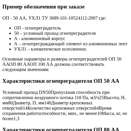
Пример обозначения при заказе
ОП - 50 АА, УХЛ1 ТУ 3689-101-10524112-2007 где:
ОП - огнепреградитель
50 – условный проход огнепреградителя
А - алюминиевый корпус
А – огнепреграждающий элемент из алюминиевых лент
УХЛ1 – климатическое исполнение.
Основные параметры и размеры огнепреградителей ОП 50
ААОП 80 ААОП 100 АА должны соответствовать
следующим значениям:
Характеристики огнепреградителя ОП 50 АА
Условный проход DN
50
Пропускная способность при
сопротивлении воздушного потока 118 Па, м3/ч
25
Высота, Н,
мм
80
Диаметр, D, мм
140
Диаметр крепежных
отверстий
14
Количество крепежных отверстий
4
Время
сохранения работоспособности, мин., не менее
10
Масса, кг, не
более
1,3
Характеристики огнепреградителя ОП 80 АА