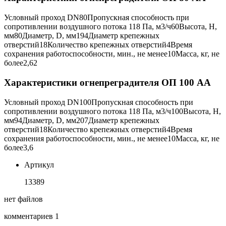
Условный проход DN
80
Пропускная способность при
сопротивлении воздушного потока 118 Па, м3/ч
60
Высота, Н,
мм
80
Диаметр, D, мм
194
Диаметр крепежных
отверстий
18
Количество крепежных отверстий
4
Время
сохранения работоспособности, мин., не менее
10
Масса, кг, не
более
2,62
Характеристики огнепреградителя ОП 100 АА
Условный проход DN
100
Пропускная способность при
сопротивлении воздушного потока 118 Па, м3/ч
100
Высота, Н,
мм
94
Диаметр, D, мм
207
Диаметр крепежных
отверстий
18
Количество крепежных отверстий
4
Время
сохранения работоспособности, мин., не менее
10
Масса, кг, не
более
3,6
Артикул
13389
нет файлов
комментариев 1