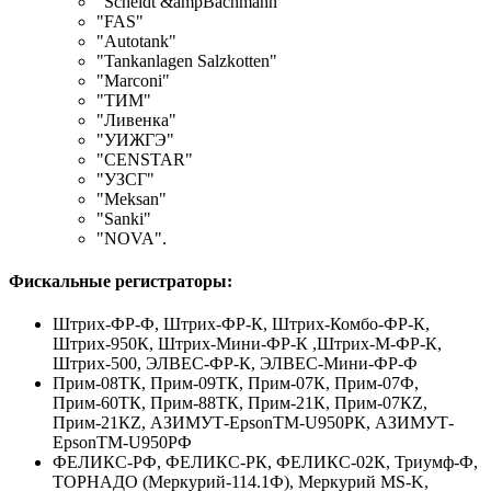
"Scheidt &ampBachmann"
"FAS"
"Autotank"
"Tankanlagen Salzkotten"
"Marconi"
"ТИМ"
"Ливенка"
"УИЖГЭ"
"CENSTAR"
"УЗСГ"
"Meksan"
"Sanki"
"NOVA".
Фискальные регистраторы:
Штрих-ФР-Ф, Штрих-ФР-К, Штрих-Комбо-ФР-К,
Штрих-950К, Штрих-Мини-ФР-К ,Штрих-М-ФР-К,
Штрих-500, ЭЛВЕС-ФР-К, ЭЛВЕС-Мини-ФР-Ф
Прим-08ТК, Прим-09ТК, Прим-07К, Прим-07Ф,
Прим-60ТК, Прим-88ТК, Прим-21К, Прим-07КZ,
Прим-21КZ, АЗИМУТ-EpsonТМ-U950РК, АЗИМУТ-
EpsonТМ-U950РФ
ФЕЛИКС-РФ, ФЕЛИКС-РК, ФЕЛИКС-02К, Триумф-Ф,
ТОРНАДО (Меркурий-114.1Ф), Меркурий MS-K,