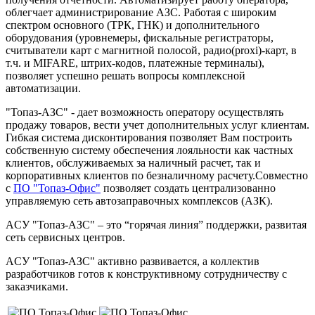
облегчает администрирование АЗС. Работая с широким
спектром основного (ТРК, ГНК) и дополнительного
оборудования (уровнемеры, фискальные регистраторы,
считыватели карт с магнитной полосой, радио(proxi)-карт, в
т.ч. и MIFARE, штрих-кодов, платежные терминалы),
позволяет успешно решать вопросы комплексной
автоматизации.
"Топаз-АЗС" - дает возможность оператору осуществлять
продажу товаров, вести учет дополнительных услуг клиентам.
Гибкая система дисконтирования позволяет Вам построить
собственную систему обеспечения лояльности как частных
клиентов, обслуживаемых за наличный расчет, так и
корпоративных клиентов по безналичному расчету.Совместно
с
ПО "Топаз-Офис"
позволяет создать централизованно
управляемую сеть автозаправочных комплексов (АЗК).
АCУ "Топаз-АЗС" – это “горячая линия” поддержки, развитая
сеть сервисных центров.
АCУ "Топаз-АЗС" активно развивается, а коллектив
разработчиков готов к конструктивному сотрудничеству с
заказчиками.