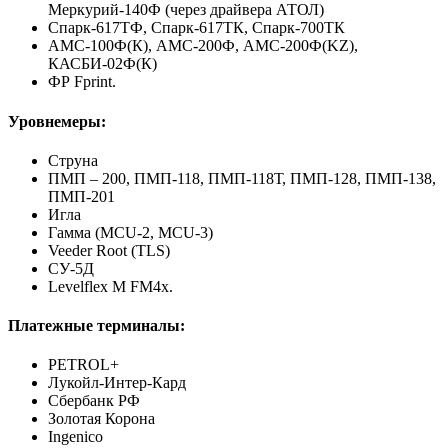
Меркурий-140Ф (через драйвера АТОЛ)
Спарк-617ТФ, Спарк-617ТК, Спарк-700ТК
АМС-100Ф(К), АМС-200Ф, АМС-200Ф(KZ),
КАСБИ-02Ф(К)
ФР Fprint.
Уровнемеры:
Струна
ПМП – 200, ПМП-118, ПМП-118Т, ПМП-128, ПМП-138,
ПМП-201
Игла
Гамма (MCU-2, MCU-3)
Veeder Root (TLS)
СУ-5Д
Levelflex M FM4x.
Платежные терминалы:
PETROL+
Лукойл-Интер-Кард
Сбербанк РФ
Золотая Корона
Ingenico