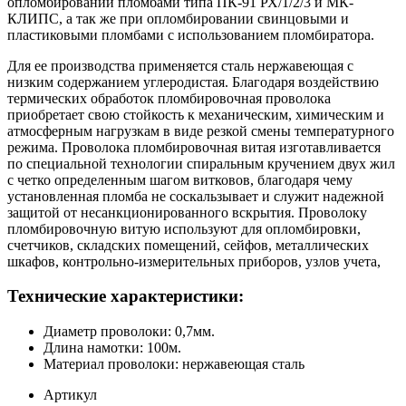
опломбировании пломбами типа ПК-91 РХ/1/2/3 и МК-
КЛИПС, а так же при опломбировании свинцовыми и
пластиковыми пломбами с использованием пломбиратора.
Для ее производства применяется сталь нержавеющая с
низким содержанием углеродистая. Благодаря воздействию
термических обработок пломбировочная проволока
приобретает свою стойкость к механическим, химическим и
атмосферным нагрузкам в виде резкой смены температурного
режима. Проволока пломбировочная витая изготавливается
по специальной технологии спиральным кручением двух жил
с четко определенным шагом витковов, благодаря чему
установленная пломба не соскальзывает и служит надежной
защитой от несанкционированного вскрытия. Проволоку
пломбировочную витую используют для опломбировки,
счетчиков, складских помещений, сейфов, металлических
шкафов, контрольно-измерительных приборов, узлов учета,
Технические характеристики:
Диаметр проволоки: 0,7мм.
Длина намотки: 100м.
Материал проволоки: нержавеющая сталь
Артикул