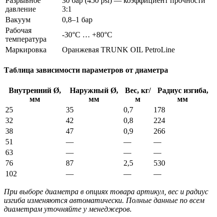
Разрывное
30 бар (450 psi) — коэффициент прочности
давление
3:1
Вакуум
0,8–1 бар
Рабочая
-30°C … +80°C
температура
Маркировка
Оранжевая TRUNK OIL PetroLine
Таблица зависимости параметров от диаметра
Внутренний Ø,
Наружный Ø,
Вес, кг/
Радиус изгиба,
мм
мм
м
мм
25
35
0,7
178
32
42
0,8
224
38
47
0,9
266
51
—
—
—
63
—
—
—
76
87
2,5
530
102
—
—
—
При выборе диаметра в опциях товара артикул, вес и радиус
изгиба изменяются автоматически. Полные данные по всем
диаметрам уточняйте у менеджеров.