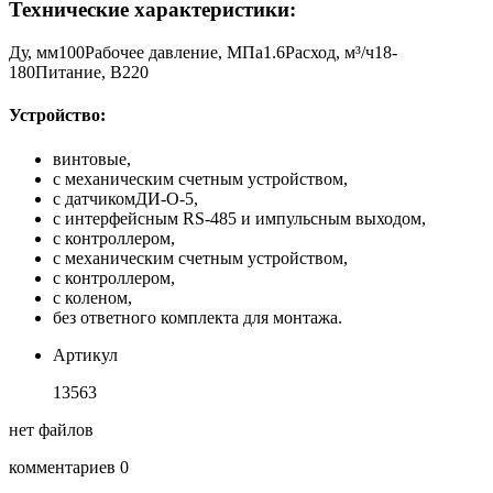
Технические характеристики:
Ду, мм
100
Рабочее давление, МПа
1.6
Расход, м³/ч
18-
180
Питание, В
220
Устройство:
винтовые,
с механическим счетным устройством,
с датчикомДИ-О-5,
с интерфейсным RS-485 и импульсным выходом,
с контроллером,
с механическим счетным устройством,
с контроллером,
с коленом,
без ответного комплекта для монтажа.
Артикул
13563
нет файлов
комментариев 0