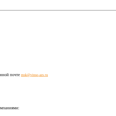
ронной почте
msk@vinso-azs.ru
омпаниями: