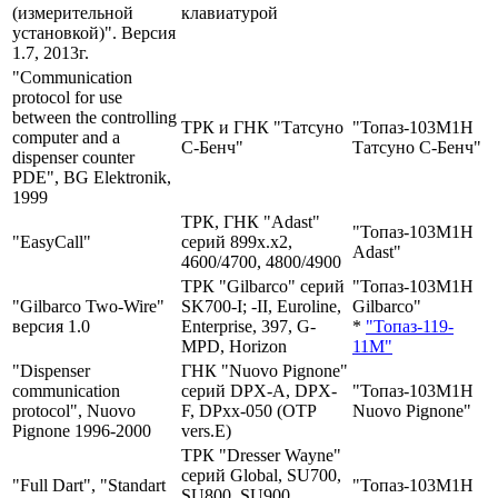
(измерительной
клавиатурой
установкой)". Версия
1.7, 2013г.
"Communication
protocol for use
between the controlling
ТРК и ГНК "Татсуно
"Топаз-103М1H
computer and a
С-Бенч"
Татсуно С-Бенч"
dispenser counter
PDE", BG Elektronik,
1999
ТРК, ГНК "Adast"
"Топаз-103М1H
"EasyCall"
серий 899х.х2,
Adast"
4600/4700, 4800/4900
ТРК "Gilbarco" серий
"Топаз-103М1H
"Gilbarco Two-Wire"
SK700-I; -II, Euroline,
Gilbarco"
версия 1.0
Enterprise, 397, G-
*
"Топаз-119-
MPD, Horizon
11М"
"Dispenser
ГНК "Nuovo Pignone"
communication
серий DPX-A, DPX-
"Топаз-103М1H
protocol", Nuovo
F, DPxx-050 (OTP
Nuovo Pignone"
Pignone 1996-2000
vers.E)
ТРК "Dresser Wayne"
серий Global, SU700,
"Full Dart", "Standart
"Топаз-103М1H
SU800, SU900,