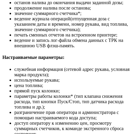
останов налива до окончания выдачи заданной дозы;
продолжение налива после останова;
значение суммарного счетчика*;
ведение журнала операций(отпущенная доза с
указанием даты и времени, номер рукава, вид топлива,
значение суммарного счетчика);
печать сменных отчетов на встроенном принтере;
ведение и запись лог-файла обмена данных с ТРК на
внешнюю USB флэш-память.
Настраиваемые параметры:
служебная информация (сетевой адрес рукава, условная
марка продукта);
используемые рукава;
цена топлива;
прямой пуск колонки;
параметры работы колонки* (тип клапана снижения
расхода, тип кнопки Пуск/Стоп, тип датчика расхода
топлива и др.);
разграничение прав оператора и администратора с
помощью настраиваемого кода доступа;
доступ оператору к изменению цен, просмотру
суммарных счетчиков, к команде экстренного сброса
состояния;