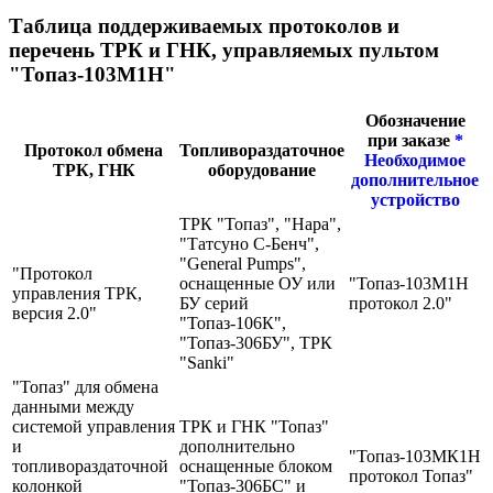
Таблица поддерживаемых протоколов и
перечень ТРК и ГНК, управляемых пультом
"Топаз-103М1H"
Обозначение
при заказе
*
Протокол обмена
Топливораздаточное
Необходимое
ТРК, ГНК
оборудование
дополнительное
устройство
ТРК "Топаз", "Нара",
"Татсуно С-Бенч",
"General Pumps",
"Протокол
оснащенные ОУ или
"Топаз-103М1H
управления ТРК,
БУ серий
протокол 2.0"
версия 2.0"
"Топаз-106К",
"Топаз-306БУ", ТРК
"Sanki"
"Топаз" для обмена
данными между
системой управления
ТРК и ГНК "Топаз"
и
дополнительно
"Топаз-103МК1H
топливораздаточной
оснащенные блоком
протокол Топаз"
колонкой
"Топаз-306БС" и