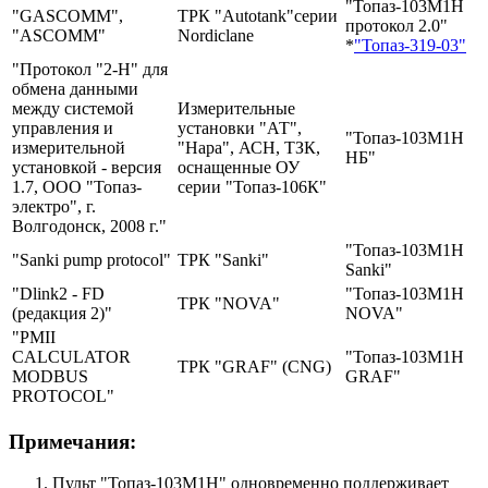
"Топаз-103М1H
"GASCOMM",
ТРК "Autotank"серии
протокол 2.0"
"ASCOMM"
Nordiclane
*
"Топаз-319-03"
"Протокол "2-Н" для
обмена данными
между системой
Измерительные
управления и
установки "АТ",
"Топаз-103М1H
измерительной
"Нара", АСН, ТЗК,
НБ"
установкой - версия
оснащенные ОУ
1.7, ООО "Топаз-
серии "Топаз-106К"
электро", г.
Волгодонск, 2008 г."
"Топаз-103М1H
"Sanki pump protocol"
ТРК "Sanki"
Sanki"
"Dlink2 - FD
"Топаз-103М1H
ТРК "NOVA"
(редакция 2)"
NOVA"
"PMII
CALCULATOR
"Топаз-103М1H
ТРК "GRAF" (CNG)
MODBUS
GRAF"
PROTOCOL"
Примечания:
Пульт "Топаз-103М1H" одновременно поддерживает