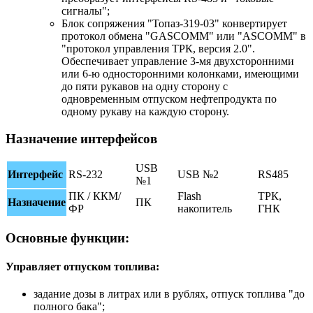
сигналы";
Блок сопряжения "Топаз-319-03" конвертирует
протокол обмена "GASCOMM" или "ASCOMM" в
"протокол управления ТРК, версия 2.0".
Обеспечивает управление 3-мя двухсторонними
или 6-ю односторонними колонками, имеющими
до пяти рукавов на одну сторону с
одновременным отпуском нефтепродукта по
одному рукаву на каждую сторону.
Назначение интерфейсов
USB
Интерфейс
RS-232
USB №2
RS485
№1
ПК / ККМ/
Flash
ТРК,
Назначение
ПК
ФР
накопитель
ГНК
Основные функции:
Управляет отпуском топлива:
задание дозы в литрах или в рублях, отпуск топлива "до
полного бака";