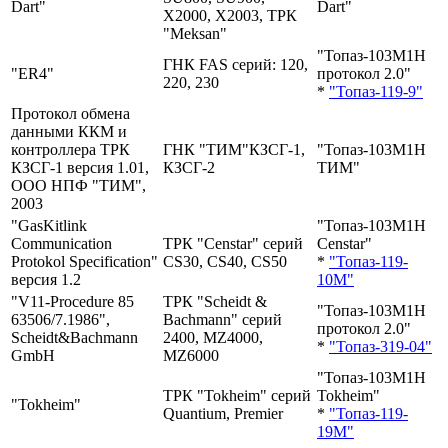
Dart"
Dart"
Х2000, Х2003, ТРК
"Meksan"
"Топаз-103М1H
ГНК FAS серий: 120,
"ER4"
протокол 2.0"
220, 230
*
"Топаз-119-9"
Протокол обмена
данными ККМ и
контроллера ТРК
ГНК "ТИМ"КЗСГ-1,
"Топаз-103М1H
КЗСГ-1 версия 1.01,
КЗСГ-2
ТИМ"
ООО НПФ "ТИМ",
2003
"GasKitlink
"Топаз-103М1H
Communication
ТРК "Censtar" серий
Censtar"
Protokol Specification"
CS30, CS40, CS50
*
"Топаз-119-
версия 1.2
10М"
"V11-Procedure 85
ТРК "Scheidt &
"Топаз-103М1H
63506/7.1986",
Bachmann" серий
протокол 2.0"
Scheidt&Bachmann
2400, MZ4000,
*
"Топаз-319-04"
GmbH
MZ6000
"Топаз-103М1H
ТРК "Tokheim" серий
Tokheim"
"Tokheim"
Quantium, Premier
*
"Топаз-119-
19М"