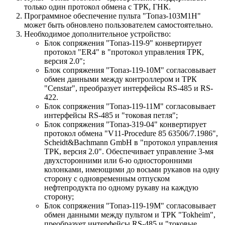
только один протокол обмена с ТРК, ГНК.
Программное обеспечение пульта "Топаз-103М1H"
может быть обновлено пользователем самостоятельно.
Необходимое дополнительное устройство:
Блок сопряжения "Топаз-119-9" конвертирует
протокол "ER4" в "протокол управления ТРК,
версия 2.0";
Блок сопряжения "Топаз-119-10М" согласовывает
обмен данными между контроллером и ТРК
"Censtar", преобразует интерфейсы RS-485 и RS-
422.
Блок сопряжения "Топаз-119-11М" согласовывает
интерфейсы RS-485 и "токовая петля";
Блок сопряжения "Топаз-319-04" конвертирует
протокол обмена "V11-Procedure 85 63506/7.1986",
Scheidt&Bachmann GmbH в "протокол управления
ТРК, версия 2.0". Обеспечивает управление 3-мя
двухсторонними или 6-ю односторонними
колонками, имеющими до восьми рукавов на одну
сторону с одновременным отпуском
нефтепродукта по одному рукаву на каждую
сторону;
Блок сопряжения "Топаз-119-19М" согласовывает
обмен данными между пультом и ТРК "Tokheim",
преобразует интерфейсы RS-485 и "токовые