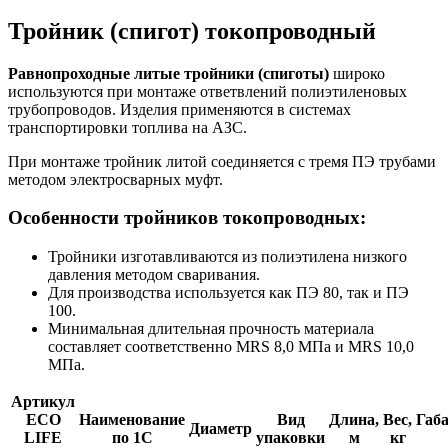
Тройник (спигот) токопроводный
Равнопроходные литые тройники (спиготы)
широко
используются при монтаже ответвлений полиэтиленовых
трубопроводов. Изделия применяются в системах
транспортировки топлива на АЗС.
При монтаже тройник литой соединяется с тремя ПЭ трубами
методом электросварных муфт.
Особенности тройников токопроводных:
Тройники изготавливаются из полиэтилена низкого
давления методом сваривания.
Для производства используется как ПЭ 80, так и ПЭ
100.
Минимальная длительная прочность материала
составляет соответственно MRS 8,0 МПа и MRS 10,0
МПа.
Артикул
ECO
Наименование
Вид
Длина,
Вес,
Габ
Диаметр
LIFE
по 1С
упаковки
м
кг