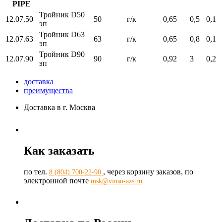
PIPE
Тройник D50
12.07.50
50
г/к
0,65
0,5
0,1
эп
Тройник D63
12.07.63
63
г/к
0,65
0,8
0,1
эп
Тройник D90
12.07.90
90
г/к
0,92
3
0,2
эп
доставка
преимущества
Доставка в г. Москва
Как заказать
по тел.
, через корзину заказов, по
8 (804) 700-22-90
электронной почте
msk@vinso-azs.ru