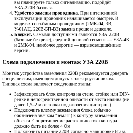
вы планируете только сигнализацию, подойдёт
УЗА-220В базовая.
Удобство замены проводника.
При интенсивной
эксплуатации проводник изнашивается быстрее. В
моделях со съёмным проводником (2МК-04, 3В,
У-01АЦ, 220В-БП-ВЗ) замена проще и дешевле.
Бюджет.
Самыми доступными являются УЗА-220В
(базовые без реле), средний ценовой сегмент — УЗА-4К
и 2МК-04, наиболее дорогие — взрывозащищённые
версии.
Схема подключения и монтаж УЗА 220В
Монтаж устройства заземления 220В рекомендуется доверять
специалистам, имеющим допуск к электроустановкам.
Типовая схема включает следующие этапы:
Зафиксировать блок контроля на стене, стойке или DIN-
рейке в непосредственной близости от места налива (не
далее 1,5–2 м от точки подключения цистерны).
Подключить клемму заземления блока (обычно
обозначена значком "земля") к контуру заземления
объекта. Сопротивление растеканию тока контура
должно быть не более 4 Ом.
Подключить питание 220В согласно маркировке (фаза,