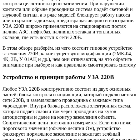
контроля целостности цепи заземления. При нарушении
контакта или обрыве проводника система подаёт световой и
звуковой сигнал, а в ряде моделей блокирует работу насоса
или открытие задвижки, предотвращая аварию и возгорание.
УЗА 220В широко применяются на стационарных постах
налива АЗС, нефтебаз, наливных эстакад и топливных
складов, где есть доступ к сети 220В.
В этом обзоре разберём, из чего состоит типовое устройство
заземления 220В, какие существуют модификации (2МК-04,
4К, 3В, У-01АЦ и др.), чем они отличаются, на что обратить
внимание при выборе и как правильно смонтировать систему.
Устройство и принцип работы УЗА 220В
Любое УЗА 220В конструктивно состоит из двух основных
частей: блока контроля и индикации, который подключается к
сети 220В, и заземляющего проводника с зажимом типа
«крокодил». Внутри блока расположена электронная схема,
которая подаёт слабый ток через проводник на кузов
автоцистерны и далее на контур заземления объекта.
Сопротивление цепи постоянно измеряется. Если оно ниже
порогового значения (обычно десятки Ом), устройство
фиксирует нормальное заземление и зажигает зелёный
светодиод. При превышении сопротивления или обрыве цепи