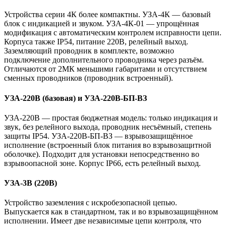
Устройства серии 4К более компактны. УЗА-4К — базовый
блок с индикацией и звуком. УЗА-4К-01 — упрощённая
модификация с автоматическим контролем исправности цепи.
Корпуса также IP54, питание 220В, релейный выход.
Заземляющий проводник в комплекте, возможно
подключение дополнительного проводника через разъём.
Отличаются от 2МК меньшими габаритами и отсутствием
сменных проводников (проводник встроенный).
УЗА-220В (базовая) и УЗА-220В-БП-ВЗ
УЗА-220В — простая бюджетная модель: только индикация и
звук, без релейного выхода, проводник несъёмный, степень
защиты IP54. УЗА-220В-БП-ВЗ — взрывозащищённое
исполнение (встроенный блок питания во взрывозащитной
оболочке). Подходит для установки непосредственно во
взрывоопасной зоне. Корпус IP66, есть релейный выход.
УЗА-3В (220В)
Устройство заземления с искробезопасной цепью.
Выпускается как в стандартном, так и во взрывозащищённом
исполнении. Имеет две независимые цепи контроля, что