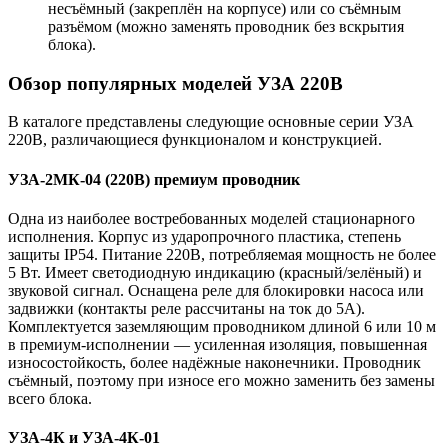
несъёмный (закреплён на корпусе) или со съёмным
разъёмом (можно заменять проводник без вскрытия
блока).
Обзор популярных моделей УЗА 220В
В каталоге представлены следующие основные серии УЗА
220В, различающиеся функционалом и конструкцией.
УЗА-2МК-04 (220В) премиум проводник
Одна из наиболее востребованных моделей стационарного
исполнения. Корпус из ударопрочного пластика, степень
защиты IP54. Питание 220В, потребляемая мощность не более
5 Вт. Имеет светодиодную индикацию (красный/зелёный) и
звуковой сигнал. Оснащена реле для блокировки насоса или
задвижки (контакты реле рассчитаны на ток до 5А).
Комплектуется заземляющим проводником длиной 6 или 10 м
в премиум-исполнении — усиленная изоляция, повышенная
износостойкость, более надёжные наконечники. Проводник
съёмный, поэтому при износе его можно заменить без замены
всего блока.
УЗА-4К и УЗА-4К-01