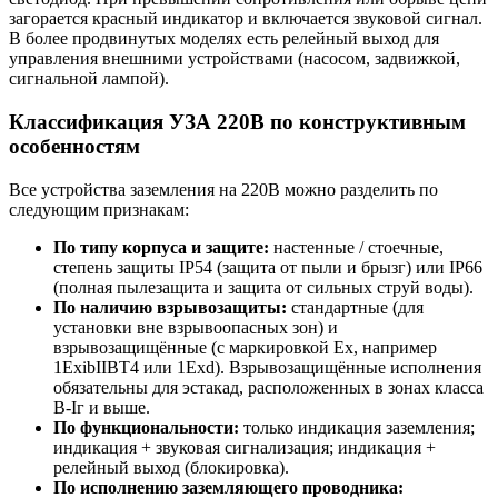
загорается красный индикатор и включается звуковой сигнал.
В более продвинутых моделях есть релейный выход для
управления внешними устройствами (насосом, задвижкой,
сигнальной лампой).
Классификация УЗА 220В по конструктивным
особенностям
Все устройства заземления на 220В можно разделить по
следующим признакам:
По типу корпуса и защите:
настенные / стоечные,
степень защиты IP54 (защита от пыли и брызг) или IP66
(полная пылезащита и защита от сильных струй воды).
По наличию взрывозащиты:
стандартные (для
установки вне взрывоопасных зон) и
взрывозащищённые (с маркировкой Ex, например
1ExibIIBT4 или 1Exd). Взрывозащищённые исполнения
обязательны для эстакад, расположенных в зонах класса
В-Iг и выше.
По функциональности:
только индикация заземления;
индикация + звуковая сигнализация; индикация +
релейный выход (блокировка).
По исполнению заземляющего проводника: