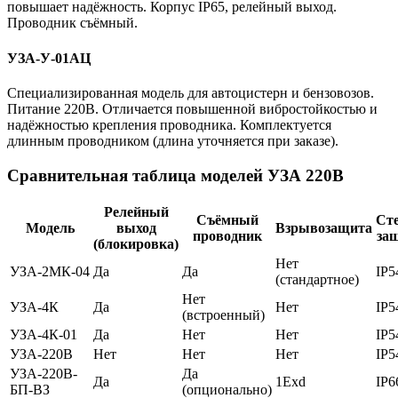
повышает надёжность. Корпус IP65, релейный выход.
Проводник съёмный.
УЗА-У-01АЦ
Специализированная модель для автоцистерн и бензовозов.
Питание 220В. Отличается повышенной вибростойкостью и
надёжностью крепления проводника. Комплектуется
длинным проводником (длина уточняется при заказе).
Сравнительная таблица моделей УЗА 220В
Релейный
Съёмный
Ст
Модель
выход
Взрывозащита
проводник
за
(блокировка)
Нет
УЗА-2МК-04
Да
Да
IP5
(стандартное)
Нет
УЗА-4К
Да
Нет
IP5
(встроенный)
УЗА-4К-01
Да
Нет
Нет
IP5
УЗА-220В
Нет
Нет
Нет
IP5
УЗА-220В-
Да
Да
1Exd
IP6
БП-ВЗ
(опционально)