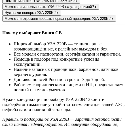
Чем отличается УЗА-2МК-04 от УЗА-4К?
▸
Можно ли использовать УЗА 220В на улице зимой?
▸
Нужна ли поверка УЗА 220В?
▸
Можно ли отремонтировать порванный проводник УЗА 220В?
▸
Почему выбирают Винсо СВ
Широкий выбор УЗА 220В — стационарные,
взрывозащищённые, с релейным выходом и без.
Все модели с паспортами, сертификатами и гарантией.
Помощь в подборе под конкретные условия
эксплуатации.
Наличие запасных проводников, барабанов, датчиков
верхнего уровня.
Доставка по всей России в срок от 3 до 7 дней.
Работаем с юридическими лицами и ИП, предоставляем
полный пакет документов.
Нужна консультация по выбору УЗА 220В? Звоните –
подберём оптимальное устройство заземления для вашей АЗС,
нефтебазы или наливной эстакады.
Правильно подобранное УЗА 220В — гарантия безопасности
слива-налива нефтепродуктов. Используйте оборудование,