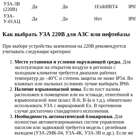
УЗА-3В
Да
Да
1ExibIIBT4
IP6
(220В)
УЗА-
Да
Да
Нет
IP6
У-01АЦ
Как выбрать УЗА 220В для АЗС или нефтебазы
При выборе устройства заземления на 220В рекомендуется
учитывать следующие критерии:
Место установки и условия окружающей среды.
Для
эксплуатации на открытом воздухе в регионах с
холодным климатом требуется диапазон рабочих
температур до –40°C и степень защиты не ниже IP54. Во
влажных или пыльных условиях лучше выбирать IP66.
Наличие взрывоопасной зоны.
Если пост налива
расположен в помещении или на эстакаде, отнесённой к
взрывоопасной зоне (класс В-Iг, В-Iа и т.д.), обязательно
использовать УЗА с маркировкой Ex. В противном
случае достаточно стандартного исполнения.
Необходимость автоматической блокировки.
Для
полностью автоматизированных систем управления
насосом или задвижкой требуется модель с релейным
выходом (УЗА-2МК-04, УЗА-4К, УЗА-3В и др.). Если же