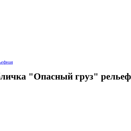
ьефная
абличка "Опасный груз" релье