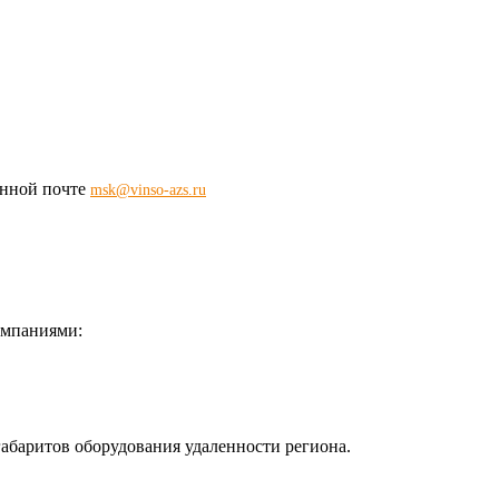
ронной почте
msk@vinso-azs.ru
омпаниями:
габаритов оборудования удаленности региона.