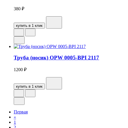
380
₽
купить в 1 клик
Труба (носик) OPW 0005-BPI 2117
1200
₽
купить в 1 клик
Первая
«
1
2