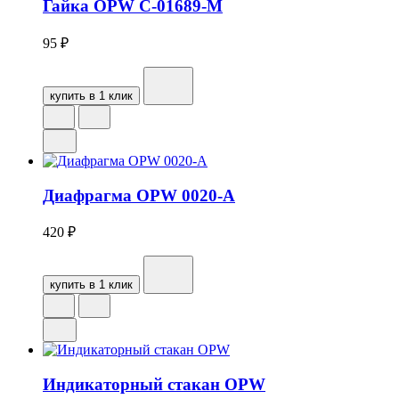
Гайка OPW С-01689-М
95
₽
купить в 1 клик
Диафрагма OPW 0020-А
420
₽
купить в 1 клик
Индикаторный стакан OPW