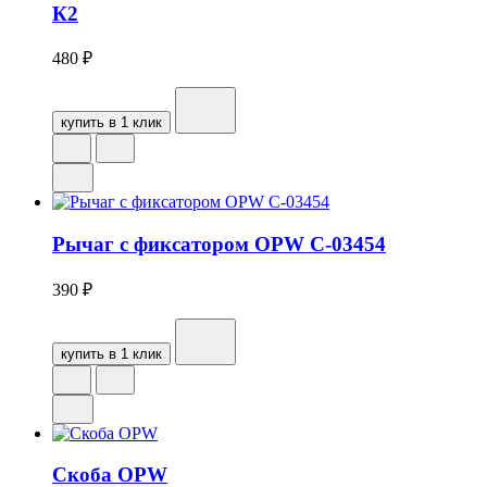
К2
480
₽
купить в 1 клик
Рычаг с фиксатором OPW C-03454
390
₽
купить в 1 клик
Скоба OPW