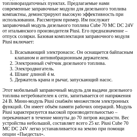
топливораздаточных пунктах. Предлагаемые нами
современные заправочные модули для дизельного топлива
компактны, демонстрируют высокую эффективность при
использовании. Рассмотрим пример. Им послужит
заправочный модуль дизельного топлива Cube 70 MC DC 24V
от итальянского производителя Piusi. Его предназначение –
отпуск солярки. Базовая комплектация заправочного модуля
Piusi включает:
Всасывающий электронасос. Он оснащается байпасным
клапаном и антивибрационным держателем.
Электронный счётчик дизельного топлива.
Электродвигатель.
Шланг длиной 4 м.
Держатель крана и рычаг, запускающий насос.
Этот мобильный заправочный модуль для выдачи дизельного
топлива нетребователен к сети, запитывается от напряжения
24 В. Мини-модуль Piusi снабжён множеством электронных
функций. Он имеет объём памяти рабочих операций. Модуль
Piusi характеризуется высокой производительностью –
перекачивает в течение минуты до 70 литров жидкости. Вес
устройства небольшой, составляет всего 25 кг. Piusi Cube 70
MC DC 24V легко устанавливается на землю при помощи
опции «Пьедестал».