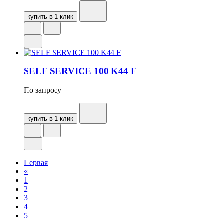
купить в 1 клик
SELF SERVICE 100 K44 F
По запросу
купить в 1 клик
Первая
«
1
2
3
4
5