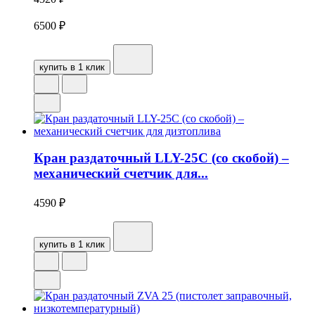
6500
₽
купить в 1 клик
Кран раздаточный LLY-25C (со скобой) –
механический счетчик для...
4590
₽
купить в 1 клик