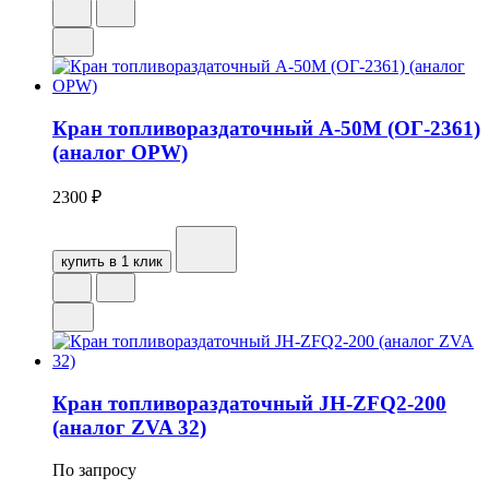
Кран топливораздаточный А-50М (ОГ-2361)
(аналог OPW)
2300
₽
купить в 1 клик
Кран топливораздаточный JH-ZFQ2-200
(аналог ZVA 32)
По запросу