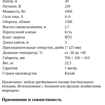
Напор, м
30
Питание, В
220
Мощность, Вт
1000
Сила тока, А
4–6
Обороты, об/мин
1500
Высота самовсасывания, м
2,7
Перепускной клапан
Есть
Класс защиты
IP55
Длина кабеля, м
3
Присоединительные отверстия, дюйм
1" (25 мм)
Диапазон температур, °C
от -30 до +40
Габариты, мм
550 × 320 × 310
Вес, кг
22,5
Гарантия
1 месяц
Страна производства
Китай
Примечание: модуль предназначен только для дизельного
топлива. Использование с бензином или другими жидкостями
запрещено.
Применение и совместимость