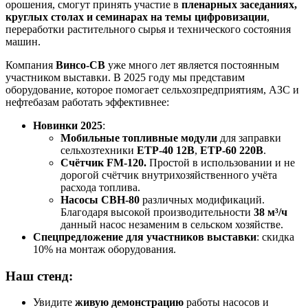
орошения, смогут принять участие в
пленарных заседаниях,
круглых столах и семинарах на темы цифровизации
,
переработки растительного сырья и технического состояния
машин.
Компания
Винсо-СВ
уже много лет является постоянным
участником выставки. В 2025 году мы представим
оборудование, которое помогает сельхозпредприятиям, АЗС и
нефтебазам работать эффективнее:
Новинки 2025
:
Мобильные топливные модули
для заправки
сельхозтехники
ЕТР-40 12В
,
ЕТР-60 220В
.
Счётчик FM-120.
Простой в использовании и не
дорогой счётчик внутрихозяйственного учёта
расхода топлива.
Насосы СВН-80
различных модификаций.
Благодаря высокой производительности
38 м³/ч
данный насос незаменим в сельском хозяйстве.
Спецпредложение для участников выставки
: скидка
10% на монтаж оборудования.
Наш стенд:
Увидите
живую демонстрацию
работы насосов и