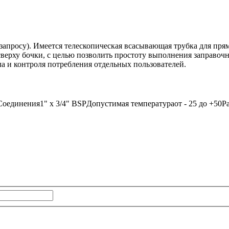
запросу). Имеется телескопическая всасывающая трубка для прям
сверху бочки, с целью позволить простоту выполнения заправоч
а и контроля потребления отдельных пользователей.
Соединения
1" х 3/4" BSP
Допустимая температура
от - 25 до +50
Р