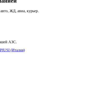
панией
вто, ЖД, авиа, курьер.
вашей АЗС.
PIUSI (Италия)