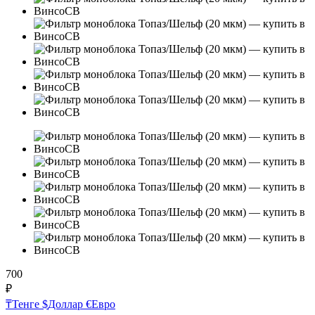
700
₽
₸
Тенге
$
Доллар
€
Евро