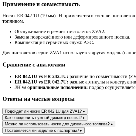
Применение и совместимость
Носик ER 042.1U (19 мм) JH применяется в составе пистолетов
топливом.
Обслуживание и ремонт пистолетов ZVA2.
Замена повреждённого или деформированного носика.
Комплектация сервисных служб АЗС.
Для пистолетов серии ZVA1 используется другая модель (напри
Сравнение с аналогами
ER 042.1U vs ER 242.1U:
различие по совместимости (ZV
ER 042.1U vs ER 042.7U:
разные артикулы и конструктив
JH vs оригинальные исполнения:
подбор осуществляется
Ответы на частые вопросы
Подойдёт ли носик ER 042.1U для ZVA1?
▸
Как определить нужный диаметр носика?
▸
Можно ли использовать носик для дизельного топлива?
▸
Поставляется ли изделие с паспортом?
▸