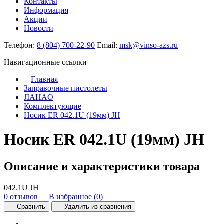
Контакты
Информация
Акции
Новости
Телефон:
8 (804) 700-22-90
Email:
msk@vinso-azs.ru
Навигационные ссылки
Главная
Заправочные пистолеты
JIAHAO
Комплектующие
Носик ER 042.1U (19мм) JH
Носик ER 042.1U (19мм) JH
Описание и характеристики товара
042.1U JH
0 отзывов
В избранное (
0
)
Сравнить
Удалить из сравнения