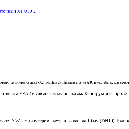
аточный JH-Q80-2
ных пистолетов серии ZVA2 (Slimline 2). Применяется на АЗС и нефтебазах для замен
столетам ZVA2 и совместимым аналогам. Конструкция с проточк
столет ZVA2 с диаметром выходного канала 19 мм (DN19). Выпо