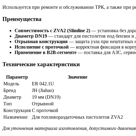
Используется при ремонте и обслуживании ТРК, а также при р
Преимущества
Совместимость с ZVA2 (Slimline 2)
— установка без дор
Диаметр DN19
— стандарт для пистолетов под бензин и 
Отрывная конструкция
— защита узла при нештатных н
Исполнение с проточкой
— корректная фиксация в корпу
Применение в B2B-сегменте
— поставка для АЗС, серви
Технические характеристики
Параметр
Значение
Модель
ER 042.1U
Бренд
JH (Jiahao)
Диаметр
19 мм (DN19)
Тип
Отрывной
Конструкция
С проточкой
Назначение
Для топливораздаточных пистолетов ZVA2
Для уточнения материала изготовления, допустимого давлени