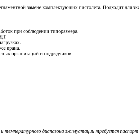
егламентной замене комплектующих пистолета. Подходит для экс
аботок при соблюдении типоразмера.
ДТ.
агрузках.
се крана.
сных организаций и подрядчиков.
я и температурного диапазона эксплуатации требуется паспорт