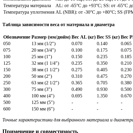
Температура материала
AL: от -65°C до +93°C; SS: от -65°C д
Температура уплотнения
AL (NBR): от -30°C до +80°C; SS (FPM
Таблица зависимости веса от материала и диаметра
Обозначение
Размер (мм/дюйм)
Вес AL (кг)
Вес SS (кг)
Вес P
050
13 мм (1/2")
0.070
0.140
0.065
075
20 мм (3/4")
0.100
0.175
0.075
100
25 мм (1")
0.150
0.235
0.185
125
32 мм (1 1/4")
0.235
0.350
0.210
150
38 мм (1 1/2")
0.275
0.405
0.230
200
50 мм (2")
0.310
0.475
0.270
250
63 мм (2 1/2")
0.365
0.705
0.380
300
75 мм (3")
0.490
0.930
0.500
400
100 мм (4")
0.695
1.350
0.670
500
125 мм (5")
-
-
-
600
150 мм (6")
-
-
-
Точные характеристики для выбранного материала и диаметр
Применение и совместимость