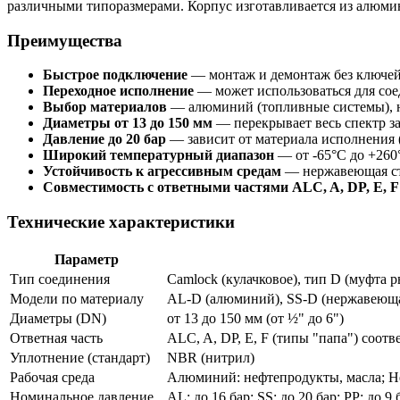
различными типоразмерами. Корпус изготавливается из алюми
Преимущества
Быстрое подключение
— монтаж и демонтаж без ключей
Переходное исполнение
— может использоваться для сое
Выбор материалов
— алюминий (топливные системы), не
Диаметры от 13 до 150 мм
— перекрывает весь спектр за
Давление до 20 бар
— зависит от материала исполнения (A
Широкий температурный диапазон
— от -65°C до +260
Устойчивость к агрессивным средам
— нержавеющая ста
Совместимость с ответными частями ALC, A, DP, E, F
Технические характеристики
Параметр
Тип соединения
Camlock (кулачковое), тип D (муфта 
Модели по материалу
AL-D (алюминий), SS-D (нержавеющая
Диаметры (DN)
от 13 до 150 мм (от ½" до 6")
Ответная часть
ALC, A, DP, E, F (типы "папа") соот
Уплотнение (стандарт)
NBR (нитрил)
Рабочая среда
Алюминий: нефтепродукты, масла; Не
Номинальное давление
AL: до 16 бар; SS: до 20 бар; PP: до 9 