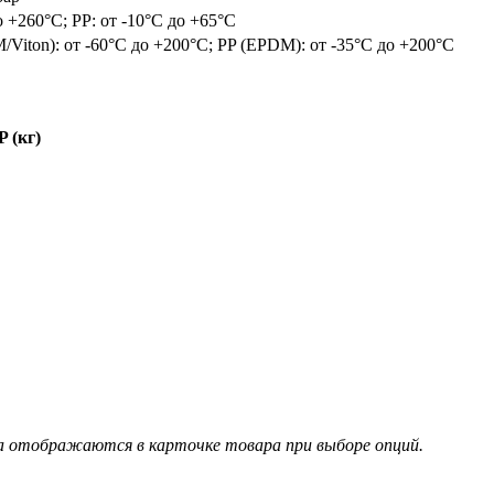
о +260°C; PP: от -10°C до +65°C
/Viton): от -60°C до +200°C; PP (EPDM): от -35°C до +200°C
P (кг)
а отображаются в карточке товара при выборе опций.