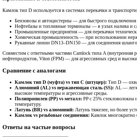
Камлок тип D используется в системах перекачки и транспорт
Бензовозы и автоцистерны — для быстрого подключения 
Нефтебазы и топливные терминалы — в узлах налива и с
Промышленные предприятия — для перекачки технически
Химическая промышленность — при использовании нерж
Рукавные линии DN13–DN150 — для соединения шлангов
Совместим с ответными частями Camlock типа A (внутренняя рез
нефтепродуктов, Viton (FPM) — для агрессивных сред и высок
Сравнение с аналогами
Камлок тип D (муфта) vs тип C (штуцер):
Тип D — охват
Алюминий (AL) vs нержавеющая сталь (SS):
AL — легк
высокие температуры и агрессивные среды.
Полипропилен (PP) vs металл:
PP с 25% стекловолокна н
температуру.
Латунь (BR) vs алюминий:
Латунь тяжелее, но более ус
Камлок vs резьбовые соединения:
Камлок многократно б
Ответы на частые вопросы