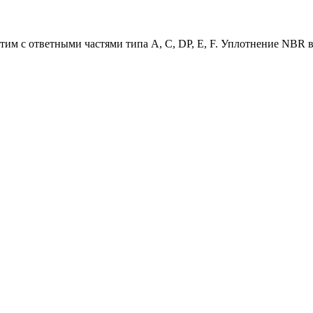
им с ответными частями типа A, C, DP, E, F. Уплотнение NBR в