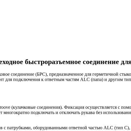
ходное быстроразъемное соединение дл
овое соединение (БРС), предназначенное для герметичной стыко
нт для подключения к ответным частям ALC (папа) и другим тип
groove (кулачковые соединения). Фиксация осуществляется с п
ет многократно подключать и отключать рукава без использовани
 с патрубками, оборудованными ответной частью ALC (тип C), а