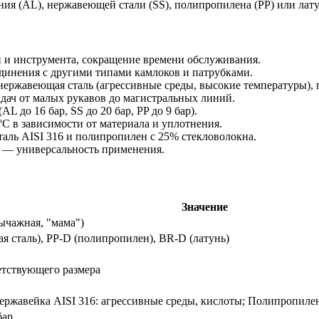
ния (AL), нержавеющей стали (SS), полипропилена (PP) или лат
 и инструмента, сокращение времени обслуживания.
динения с другими типами камлоков и патрубками.
ржавеющая сталь (агрессивные среды, высокие температуры), п
дач от малых рукавов до магистральных линий.
L до 16 бар, SS до 20 бар, PP до 9 бар).
°C в зависимости от материала и уплотнения.
ль AISI 316 и полипропилен с 25% стекловолокна.
— универсальность применения.
Значение
рычажная, "мама")
 сталь), PP-D (полипропилен), BR-D (латунь)
ветствующего размера
ржавейка AISI 316: агрессивные среды, кислоты; Полипропилен:
бар