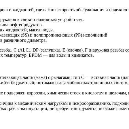
ировки жидкостей, где важны скорость обслуживания и надежнос
рукавов к сливно-наливным устройствам.
лива нефтепродуктов.
х жидкостей, масел, воды.
авеющих (SS) и полипропиленовых (PP) исполнений.
 различного диаметра.
ьба), C (ALC), DP (заглушка), E (елочка), F (наружная резьба)
их температур, EPDM — для воды и химикатов.
ывающая часть (мама) с рычагами, тип C — вставная часть (папа
ий и бюджетный, оптимален для мобильных топливных систем. 
е подвержен коррозии, химически стоек к кислотам и щелочам, но
тойчива к механическим нагрузкам и искрообразованию, подходит
ыстрее в эксплуатации, не требует инструмента, но может имет