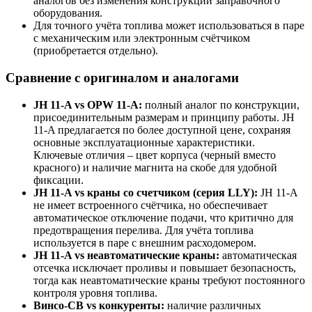
аналогов без изменения конструкции заправочного
оборудования.
Для точного учёта топлива может использоваться в паре
с механическим или электронным счётчиком
(приобретается отдельно).
Сравнение с оригиналом и аналогами
JH 11-A vs OPW 11-A:
полный аналог по конструкции,
присоединительным размерам и принципу работы. JH
11-A предлагается по более доступной цене, сохраняя
основные эксплуатационные характеристики.
Ключевые отличия – цвет корпуса (черный вместо
красного) и наличие магнита на скобе для удобной
фиксации.
JH 11-A vs краны со счетчиком (серия LLY):
JH 11-A
не имеет встроенного счётчика, но обеспечивает
автоматическое отключение подачи, что критично для
предотвращения перелива. Для учёта топлива
используется в паре с внешним расходомером.
JH 11-A vs неавтоматические краны:
автоматическая
отсечка исключает проливы и повышает безопасность,
тогда как неавтоматические краны требуют постоянного
контроля уровня топлива.
Винсо-СВ vs конкуренты:
наличие различных