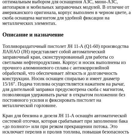
оптимальным выбором для оснащения АЗС, мини-АЗС,
автопарков и мобильных заправочных модулей. В отличие от
американского оригинала, корпус выполнен в черном цвете, а
скоба оснащена магнитом для удобной фиксации на
металлических элементах.
Описание и назначение
Топливораздаточный пистолет JH 11-A (Q1-60) производства
JIAHAO (JH) представляет собой автоматический
заправочный кран, сконструированный для работы со
светлыми нефтепродуктами. Корпус и носик выполнены из
прочного алюминиевого сплава с антикоррозийной
обработкой, что обеспечивает лёгкость и долговечность
конструкции. Носик оснащен спиралью и имеет диаметр
15/16″. Подача топлива осуществляется нажатием на рычаг,
для длительной заправки предусмотрена скоба с магнитом,
позволяющая удерживать рычаг в открытом положении без
постоянного усилия и фиксировать пистолет на
металлической горловине.
Кран для бензина и дизеля JH 11-A оснащён автоматической
системой отсечки, которая срабатывает при заполнении бака
«до полного» или при резком прекращении потока. Это
исключает перелив и пролив топлива, повышая безопасность