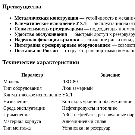
Преимущества
Металлическая конструкция
— устойчивость к механи
Климатическое исполнение УХЛ
— эксплуатация на от
Совместимость с резервуарами
— подходит для примене
Удобство обслуживания
— быстрый доступ к резервуару 
Надежная фиксация крышки
— снижение риска попадан
Интеграция с резервуарным оборудованием
— совмести
Поставка по России
— отгрузка транспортными компани
Технические характеристики
Параметр
Значение
Модель
ЛЗО-80
Тип оборудования
Люк замерный
Климатическое исполнение
УХЛ
Назначение
Контроль уровня и обслуживание 
Среда эксплуатации
Нефтепродукты и топливо
Применение
АЗС, нефтебазы, резервуарные пар
Материал корпуса
Алюминиевый сплав
Тип монтажа
Установка на резервуар