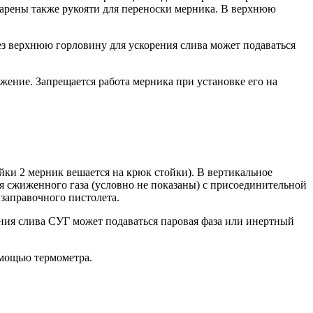
варены также рукояти для переноски мерника. В верхнюю
з верхнюю горловину для ускорения слива может подаваться
жение. Запрещается работа мерника при установке его на
йки 2 мерник вешается на крюк стойки). В вертикальное
я сжиженного газа (условно не показаны) с присоединительной
заправочного пистолета.
ения слива СУГ может подаваться паровая фаза или инертный
омощью термометра.