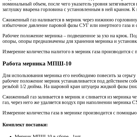
номинальный объем, после чего указатель уровня затягиваетс
заглушку вварена горловина с установленным в ней краном. К 
Сжиженный газ наливается в мерник через нижнюю горловину. 
избыточное давление паровой фазы СУГ или инертного газа и с
Рабочее положение мерника – подвешенное за ухо на крюк. По
опоры, опоры предназначены для хранения мерника и установки
Измерение количества налитого в мерник газа производится с 
Работа мерника МПШ-10
Для использования мерника его необходимо повесить за серьгу
рабочее положение мерник устанавливается под действием соб
резьбой 1/2 дюйма. На шаровой кран штуцера жидкой фазы (ни
Сжиженный газ заливается в мерник и сливается из мерника ч
газ, через него же удаляется воздух при наполнении мерника С
Измерение количества газа в мернике производится с помощью
Комплект поставки:
Мерник МПШ-10 в сборе - 1шт.