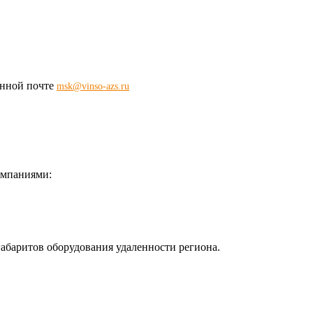
ронной почте
msk@vinso-azs.ru
омпаниями:
габаритов оборудования удаленности региона.