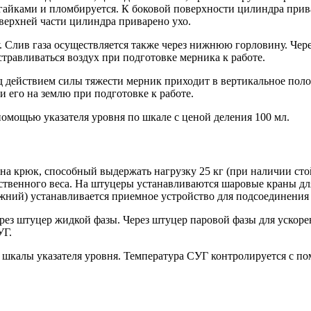
я гайками и пломбируется. К боковой поверхности цилиндра при
верхней части цилиндра приварено ухо.
Слив газа осуществляется также через нижнюю горловину. Чере
травливаться воздух при подготовке мерника к работе.
д действием силы тяжести мерник приходит в вертикальное поло
 его на землю при подготовке к работе.
помощью указателя уровня по шкале с ценой деления 100 мл.
 на крюк, способный выдержать нагрузку 25 кг (при наличии сто
ственного веса. На штуцеры устанавливаются шаровые краны дл
жний) устанавливается приемное устройство для подсоединения 
ерез штуцер жидкой фазы. Через штуцер паровой фазы для ускор
УГ.
 шкалы указателя уровня. Температура СУГ контролируется с п