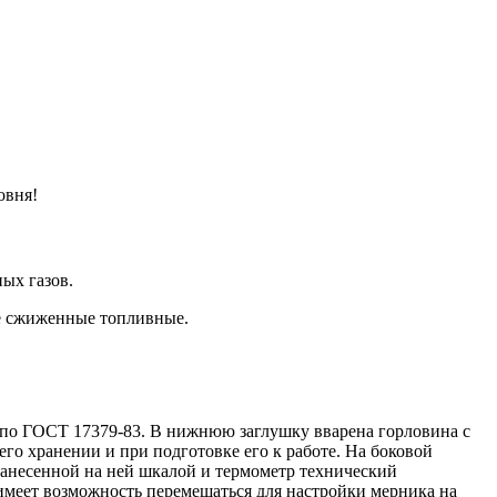
ровня!
ых газов.
ые сжиженные топливные.
 по ГОСТ 17379-83. В нижнюю заглушку вварена горловина с
го хранении и при подготовке его к работе. На боковой
 нанесенной на ней шкалой и термометр технический
 имеет возможность перемещаться для настройки мерника на