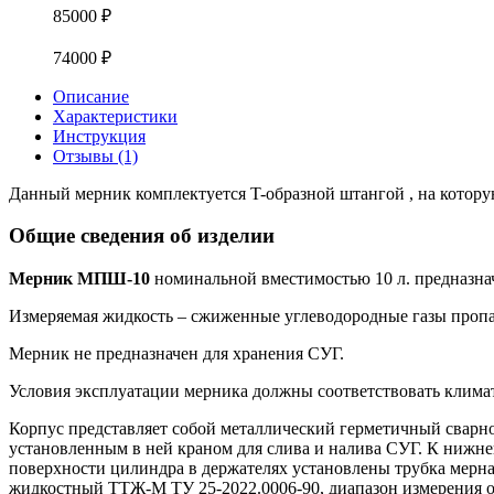
85000
₽
74000
₽
Описание
Характеристики
Инструкция
Отзывы (1)
Данный мерник комплектуется T-образной штангой , на котору
Общие сведения об изделии
Мерник МПШ-10
номинальной вместимостью 10 л. предназнач
Измеряемая жидкость – сжиженные углеводородные газы пропа
Мерник не предназначен для хранения СУГ.
Условия эксплуатации мерника должны соответствовать клим
Корпус представляет собой металлический герметичный сварно
установленным в ней краном для слива и налива СУГ. К нижне
поверхности цилиндра в держателях установлены трубка мерная
жидкостный ТТЖ-М ТУ 25-2022.0006-90, диапазон измерения от 