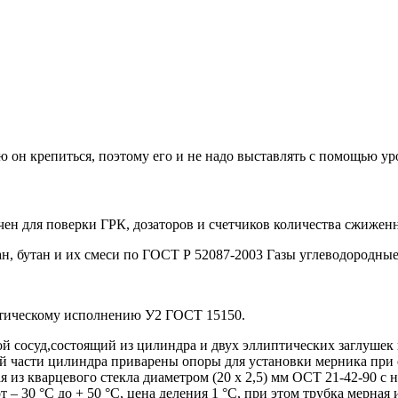
ю он крепиться, поэтому его и не надо выставлять с помощью у
ен для поверки ГРК, дозаторов и счетчиков количества сжиженн
н, бутан и их смеси по ГОСТ Р 52087-2003 Газы углеводородн
атическому исполнению У2 ГОСТ 15150.
й сосуд,состоящий из цилиндра и двух эллиптических заглушек
й части цилиндра приварены опоры для установки мерника при е
 из кварцевого стекла диаметром (20 х 2,5) мм ОСТ 21-42-90 с
– 30 °С до + 50 °С, цена деления 1 °С, при этом трубка мерная