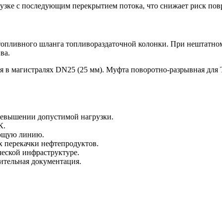
рузке с последующим перекрытием потока, что снижает риск по
топливного шланга топливораздаточной колонки. При нештатном
ва.
я в магистралях DN25 (25 мм). Муфта поворотно-разрывная дл
евышении допустимой нагрузки.
К.
ющую линию.
х перекачки нефтепродуктов.
еской инфраструктуре.
ительная документация.