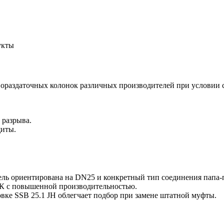
укты
вораздаточных колонок различных производителей при условии 
 разрыва.
щиты.
ль ориентирована на DN25 и конкретный тип соединения папа-п
К с повышенной производительностью.
вке SSB 25.1 JH облегчает подбор при замене штатной муфты.