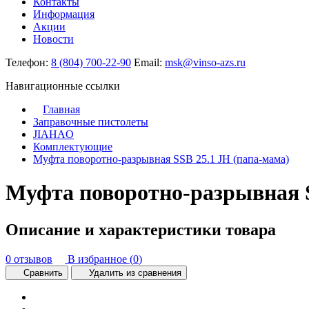
Контакты
Информация
Акции
Новости
Телефон:
8 (804) 700-22-90
Email:
msk@vinso-azs.ru
Навигационные ссылки
Главная
Заправочные пистолеты
JIAHAO
Комплектующие
Муфта поворотно-разрывная SSB 25.1 JH (папа-мама)
Муфта поворотно-разрывная S
Описание и характеристики товара
0 отзывов
В избранное (
0
)
Сравнить
Удалить из сравнения