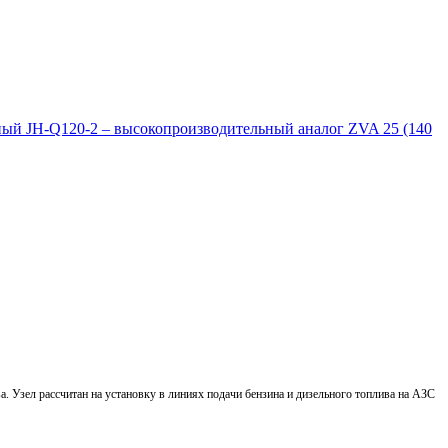
ый JH-Q120-2 – высокопроизводительный аналог ZVA 25 (140
. Узел рассчитан на установку в линиях подачи бензина и дизельного топлива на АЗС