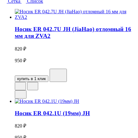
Сетка
Список
Носик ER 042.7U JH (JiaHao) отломный 16
мм для ZVA2
820
₽
950
₽
купить в 1 клик
Носик ER 042.1U (19мм) JH
820
₽
950
₽