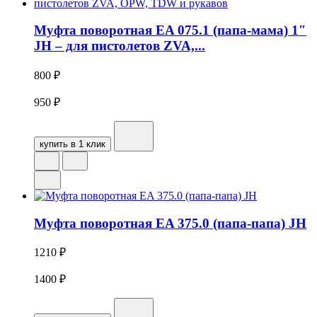
Муфта поворотная EA 075.1 (папа-мама) 1″
JH – для пистолетов ZVA,...
800
₽
950
₽
купить в 1 клик
Муфта поворотная EA 375.0 (папа-папа) JH
1210
₽
1400
₽