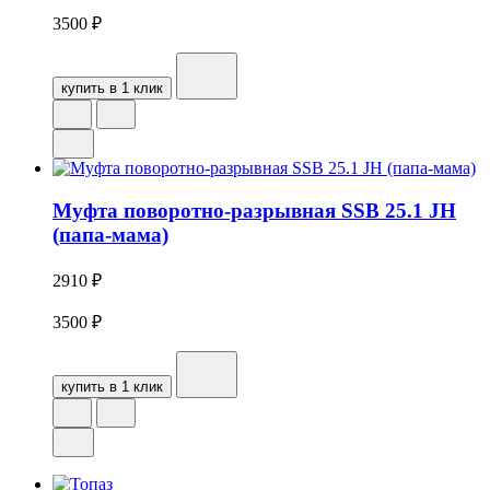
3500
₽
купить в 1 клик
Муфта поворотно-разрывная SSB 25.1 JH
(папа-мама)
2910
₽
3500
₽
купить в 1 клик