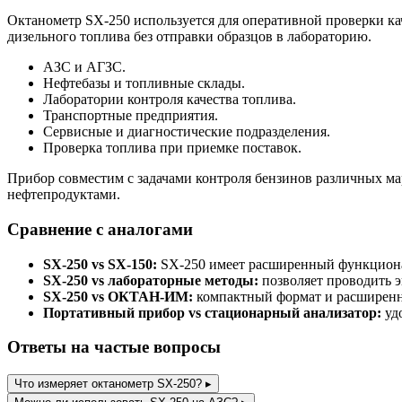
Октанометр SX-250 используется для оперативной проверки ка
дизельного топлива без отправки образцов в лабораторию.
АЗС и АГЗС.
Нефтебазы и топливные склады.
Лаборатории контроля качества топлива.
Транспортные предприятия.
Сервисные и диагностические подразделения.
Проверка топлива при приемке поставок.
Прибор совместим с задачами контроля бензинов различных мар
нефтепродуктами.
Сравнение с аналогами
SX-250 vs SX-150:
SX-250 имеет расширенный функционал
SX-250 vs лабораторные методы:
позволяет проводить э
SX-250 vs ОКТАН-ИМ:
компактный формат и расширенн
Портативный прибор vs стационарный анализатор:
удо
Ответы на частые вопросы
Что измеряет октанометр SX-250?
▸