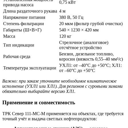
0,75 кВт
привода насоса
Длина раздаточного рукава
4 м
Напряжение питания
380 В, 50 Гц
Степень фильтрации
20 мкм (фильтр грубой очистки)
Габариты (Ш×В×Г)
540 × 1230 × 420 мм
Масса
120 кг
Стрелочное (аналоговое)
Тип индикации
отсчётное устройство
Бензин, дизельное топливо,
Рабочая среда
керосин (вязкость 0,55–40 мм²/с)
УХЛ1: от –40°C до +50°C; ХЛ1:
Температура эксплуатации
от –60°C до +50°C
Важно: при заказе уточните необходимое климатическое
исполнение (УХЛ1 или ХЛ1). Для регионов с суровыми зимами
обязательно выбирайте версию ХЛ1.
Применение и совместимость
ТРК Север 111-МС-М применяется на объектах, где требуется
точный учёт и выдача светлых нефтепродуктов: