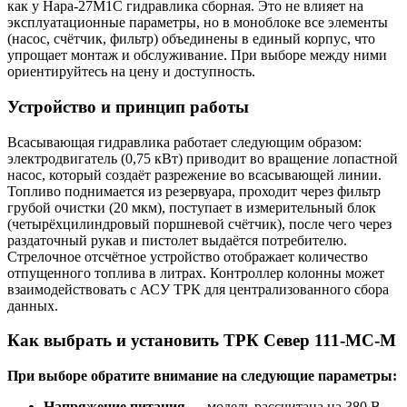
как у Нара-27М1С гидравлика сборная. Это не влияет на
эксплуатационные параметры, но в моноблоке все элементы
(насос, счётчик, фильтр) объединены в единый корпус, что
упрощает монтаж и обслуживание. При выборе между ними
ориентируйтесь на цену и доступность.
Устройство и принцип работы
Всасывающая гидравлика работает следующим образом:
электродвигатель (0,75 кВт) приводит во вращение лопастной
насос, который создаёт разрежение во всасывающей линии.
Топливо поднимается из резервуара, проходит через фильтр
грубой очистки (20 мкм), поступает в измерительный блок
(четырёхцилиндровый поршневой счётчик), после чего через
раздаточный рукав и пистолет выдаётся потребителю.
Стрелочное отсчётное устройство отображает количество
отпущенного топлива в литрах. Контроллер колонны может
взаимодействовать с АСУ ТРК для централизованного сбора
данных.
Как выбрать и установить ТРК Север 111-МС-М
При выборе обратите внимание на следующие параметры:
Напряжение питания
— модель рассчитана на 380 В,