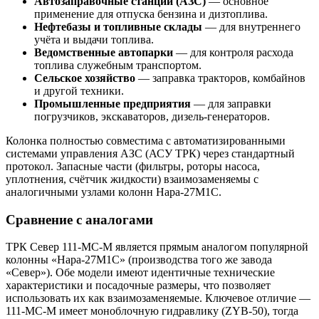
Автозаправочные станции (АЗС)
— основное
применение для отпуска бензина и дизтоплива.
Нефтебазы и топливные склады
— для внутреннего
учёта и выдачи топлива.
Ведомственные автопарки
— для контроля расхода
топлива служебным транспортом.
Сельское хозяйство
— заправка тракторов, комбайнов
и другой техники.
Промышленные предприятия
— для заправки
погрузчиков, экскаваторов, дизель-генераторов.
Колонка полностью совместима с автоматизированными
системами управления АЗС (АСУ ТРК) через стандартный
протокол. Запасные части (фильтры, роторы насоса,
уплотнения, счётчик жидкости) взаимозаменяемы с
аналогичными узлами колонн Нара-27М1С.
Сравнение с аналогами
ТРК Север 111-МС-М является прямым аналогом популярной
колонны «Нара-27М1С» (производства того же завода
«Север»). Обе модели имеют идентичные технические
характеристики и посадочные размеры, что позволяет
использовать их как взаимозаменяемые. Ключевое отличие —
111-МС-М имеет моноблочную гидравлику (ZYB-50), тогда