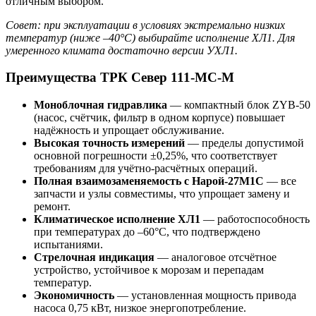
отличным выбором.
Совет: при эксплуатации в условиях экстремально низких
температур (ниже –40°C) выбирайте исполнение ХЛ1. Для
умеренного климата достаточно версии УХЛ1.
Преимущества ТРК Север 111-МС-М
Моноблочная гидравлика
— компактный блок ZYB-50
(насос, счётчик, фильтр в одном корпусе) повышает
надёжность и упрощает обслуживание.
Высокая точность измерений
— пределы допустимой
основной погрешности ±0,25%, что соответствует
требованиям для учётно-расчётных операций.
Полная взаимозаменяемость с Нарой-27М1С
— все
запчасти и узлы совместимы, что упрощает замену и
ремонт.
Климатическое исполнение ХЛ1
— работоспособность
при температурах до –60°C, что подтверждено
испытаниями.
Стрелочная индикация
— аналоговое отсчётное
устройство, устойчивое к морозам и перепадам
температур.
Экономичность
— установленная мощность привода
насоса 0,75 кВт, низкое энергопотребление.