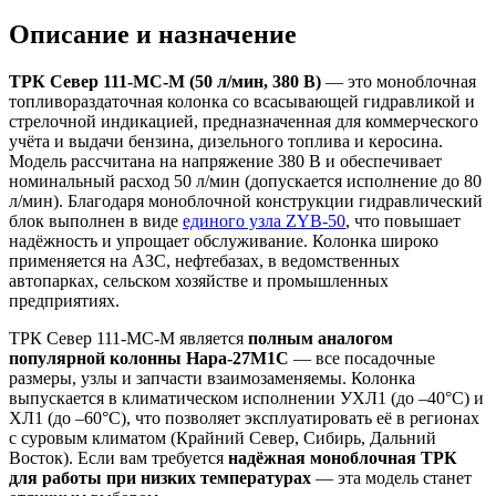
Описание и назначение
ТРК Север 111-МС-М (50 л/мин, 380 В)
— это моноблочная
топливораздаточная колонка со всасывающей гидравликой и
стрелочной индикацией, предназначенная для коммерческого
учёта и выдачи бензина, дизельного топлива и керосина.
Модель рассчитана на напряжение 380 В и обеспечивает
номинальный расход 50 л/мин (допускается исполнение до 80
л/мин). Благодаря моноблочной конструкции гидравлический
блок выполнен в виде
единого узла ZYB-50
, что повышает
надёжность и упрощает обслуживание. Колонка широко
применяется на АЗС, нефтебазах, в ведомственных
автопарках, сельском хозяйстве и промышленных
предприятиях.
ТРК Север 111-МС-М является
полным аналогом
популярной колонны Нара-27М1С
— все посадочные
размеры, узлы и запчасти взаимозаменяемы. Колонка
выпускается в климатическом исполнении УХЛ1 (до –40°C) и
ХЛ1 (до –60°C), что позволяет эксплуатировать её в регионах
с суровым климатом (Крайний Север, Сибирь, Дальний
Восток). Если вам требуется
надёжная моноблочная ТРК
для работы при низких температурах
— эта модель станет