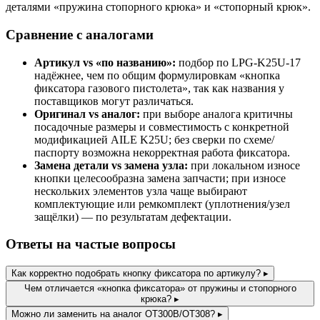
деталями «пружина стопорного крюка» и «стопорный крюк».
Сравнение с аналогами
Артикул vs «по названию»:
подбор по LPG-K25U-17
надёжнее, чем по общим формулировкам «кнопка
фиксатора газового пистолета», так как названия у
поставщиков могут различаться.
Оригинал vs аналог:
при выборе аналога критичны
посадочные размеры и совместимость с конкретной
модификацией AILE K25U; без сверки по схеме/
паспорту возможна некорректная работа фиксатора.
Замена детали vs замена узла:
при локальном износе
кнопки целесообразна замена запчасти; при износе
нескольких элементов узла чаще выбирают
комплектующие или ремкомплект (уплотнения/узел
защёлки) — по результатам дефектации.
Ответы на частые вопросы
Как корректно подобрать кнопку фиксатора по артикулу?
▸
Чем отличается «кнопка фиксатора» от пружины и стопорного
крюка?
▸
Можно ли заменить на аналог OT300B/OT308?
▸