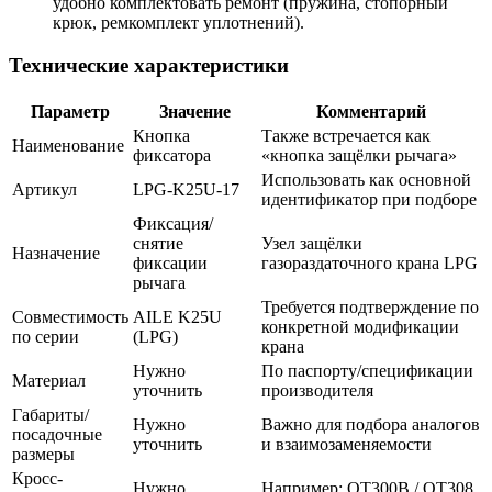
удобно комплектовать ремонт (пружина, стопорный
крюк, ремкомплект уплотнений).
Технические характеристики
Параметр
Значение
Комментарий
Кнопка
Также встречается как
Наименование
фиксатора
«кнопка защёлки рычага»
Использовать как основной
Артикул
LPG-K25U-17
идентификатор при подборе
Фиксация/
снятие
Узел защёлки
Назначение
фиксации
газораздаточного крана LPG
рычага
Требуется подтверждение по
Совместимость
AILE K25U
конкретной модификации
по серии
(LPG)
крана
Нужно
По паспорту/спецификации
Материал
уточнить
производителя
Габариты/
Нужно
Важно для подбора аналогов
посадочные
уточнить
и взаимозаменяемости
размеры
Кросс-
Нужно
Например: OT300B / OT308