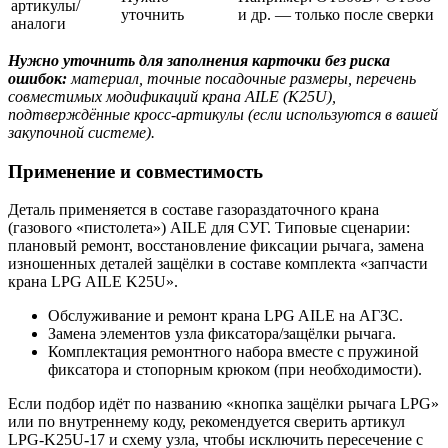
артикулы/
уточнить
и др. — только после сверки
аналоги
Нужно уточнить для заполнения карточки без риска
ошибок:
материал, точные посадочные размеры, перечень
совместимых модификаций крана AILE (K25U),
подтверждённые кросс-артикулы (если используются в вашей
закупочной системе).
Применение и совместимость
Деталь применяется в составе газораздаточного крана
(газового «пистолета») AILE для СУГ. Типовые сценарии:
плановый ремонт, восстановление фиксации рычага, замена
изношенных деталей защёлки в составе комплекта «запчасти
крана LPG AILE K25U».
Обслуживание и ремонт крана LPG AILE на АГЗС.
Замена элементов узла фиксатора/защёлки рычага.
Комплектация ремонтного набора вместе с пружиной
фиксатора и стопорным крюком (при необходимости).
Если подбор идёт по названию «кнопка защёлки рычага LPG»
или по внутреннему коду, рекомендуется сверить артикул
LPG-K25U-17 и схему узла, чтобы исключить пересечение с