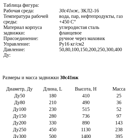
Таблица фигура:
Рабочая среда:
30с41нж
, ЗКЛ2-16
Температура рабочей
вода, пар, нефтепродукты, газ
среды:
+450 C°
Материал корпуса
углеродистая сталь
задвижки:
фланцевое
Присоединение:
ручное через маховик
Управление:
Ру16 кг/см2
Давление:
50,80,100,150,200,250,300,400
Ду:
Размеры и масса задвижки
30с41нж
Диаметр, Ду
Длина, L
Высота, H
Масса
Ду50
180
410
25
Ду80
210
490
36
Ду100
230
515
52
Ду150
280
736
97
Ду200
330
890
143
Ду250
450
1130
238
Ду300
500
1400
395